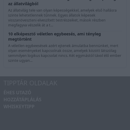
az állatvilágból
Az állatvilág tele van olyan képességekkel, amelyek első hallásra
szinte lehetetlennek tűnnek. Egyes állatok képesek
visszanöveszteni elveszített testrészeiket, mások részben
megfagyva vészelik át a t...
10 elképesztő véletlen egybeesés, ami tényleg
megtörtént
A véletlen egybeesések azért ejtenek ámulatba bennünket, mert
olyan eseményeket kapcsolnak össze, amelyek között látszólag
semmilyen logikus kapcsolat nincs. Két egymástól távol élő ember
szinte ugyan...
TIPPTÁR OLDALAK
ÉHES UTAZÓ
HOZZÁTÁPLÁLÁS
WHISKEYTIPP