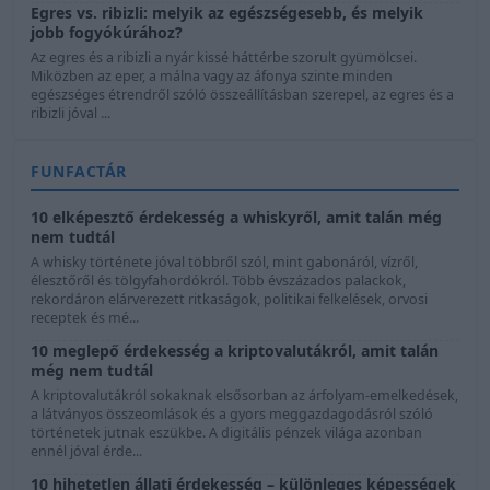
Egres vs. ribizli: melyik az egészségesebb, és melyik
jobb fogyókúrához?
Az egres és a ribizli a nyár kissé háttérbe szorult gyümölcsei.
Miközben az eper, a málna vagy az áfonya szinte minden
egészséges étrendről szóló összeállításban szerepel, az egres és a
ribizli jóval ...
FUNFACTÁR
10 elképesztő érdekesség a whiskyről, amit talán még
nem tudtál
A whisky története jóval többről szól, mint gabonáról, vízről,
élesztőről és tölgyfahordókról. Több évszázados palackok,
rekordáron elárverezett ritkaságok, politikai felkelések, orvosi
receptek és mé...
10 meglepő érdekesség a kriptovalutákról, amit talán
még nem tudtál
A kriptovalutákról sokaknak elsősorban az árfolyam-emelkedések,
a látványos összeomlások és a gyors meggazdagodásról szóló
történetek jutnak eszükbe. A digitális pénzek világa azonban
ennél jóval érde...
10 hihetetlen állati érdekesség – különleges képességek