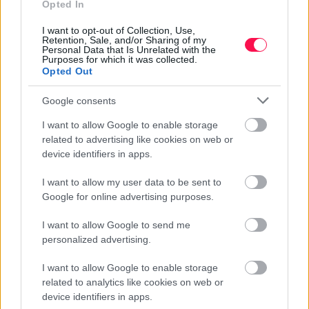
Cukkini virágzik, de nem terem? 6 ok, amiért
Opted In
elmaradhat a termés
I want to opt-out of Collection, Use,
A cukkini az egyik leggyorsabban növekvő és legbőtermőbb kerti
Retention, Sale, and/or Sharing of my
zöldség. Kedvező körülmények között akár néhány naponta
Personal Data that Is Unrelated with the
szedhetünk róla egy-egy friss termést, ezért különösen bosszantó,
Purposes for which it was collected.
amikor a növény...
Opted Out
Paradicsom gondozása júliusban: így lesz egészséges a
növény és bőséges a termés
Google consents
Július a paradicsom egyik legfontosabb hónapja. A növények
I want to allow Google to enable storage
ekkorra már többnyire megerősödtek, folyamatosan virágoznak,
related to advertising like cookies on web or
és sorra jelennek meg rajtuk a zöld, majd érni kezdő termések. A
nagy meleg, az ...
device identifiers in apps.
Mit vessünk júliusban? 12 zöldség, amelyből még ősszel
I want to allow my user data to be sent to
is szüretelhetsz
Google for online advertising purposes.
Júliusban már javában érik a paradicsom, növekszik a cukkini,
szedhető az uborka, és lassan felszabadulnak az első ágyások a
korai burgonya, a borsó, a retek, a saláta vagy a fokhagyma után.
I want to allow Google to send me
Sokan ily...
personalized advertising.
Érik a cseresznye: 7 ötlet, hogy egy szem se menjen
I want to allow Google to enable storage
kárba
related to analytics like cookies on web or
A cseresznyeszezon az év egyik legjobban várt időszaka. Amikor a
fák ágai roskadoznak az érett, fényes szemektől, eleinte úgy
device identifiers in apps.
érezzük, hogy bármennyi friss gyümölcs elfogy majd. Néhány nap