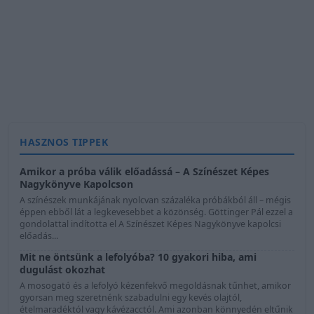
HASZNOS TIPPEK
Amikor a próba válik előadássá – A Színészet Képes
Nagykönyve Kapolcson
A színészek munkájának nyolcvan százaléka próbákból áll – mégis
éppen ebből lát a legkevesebbet a közönség. Göttinger Pál ezzel a
gondolattal indította el A Színészet Képes Nagykönyve kapolcsi
előadás...
Mit ne öntsünk a lefolyóba? 10 gyakori hiba, ami
dugulást okozhat
A mosogató és a lefolyó kézenfekvő megoldásnak tűnhet, amikor
gyorsan meg szeretnénk szabadulni egy kevés olajtól,
ételmaradéktól vagy kávézacctól. Ami azonban könnyedén eltűnik