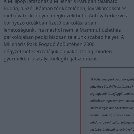
A Millipop játszóház a Millenáris Parkban található
Budán, a Széll Kálmán tér közelében, így villamossal és
metróval is könnyen megközelíthető. Autóval érkezve a
környező utcákban fizető parkolásra van
lehetőségünk, ha máshol nem, a Mammut üzletház
parkolójában pedig bizosan találunk szabad helyet. A
Millenáris Park Fogadó épületében 2000
négyzetméteren találjuk a gyakorlatilag minden
gyermekkorosztályt kielégítő játszóházat.
"A Millenáris park Fogadó épüle
játszóház büszkélkedik többek k
legnagyobb összefüggő alapter
mászókakomplexumával, benne 
méter magas bandacsúszdával,
trambulinokkal, spirál és kamik
labdatengerrel, külön totyogóv
továbbá ballasztikus arénával.