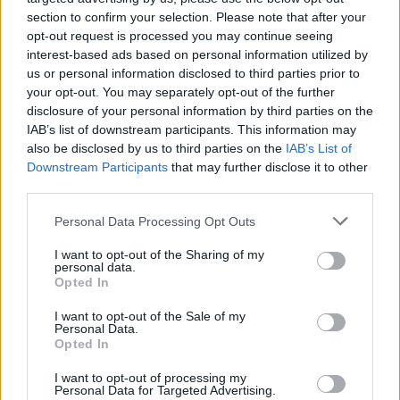
section to confirm your selection. Please note that after your
Fermentált zöld paradicsom: részletes recept és
biztonságos eltevési útmutató
opt-out request is processed you may continue seeing
interest-based ads based on personal information utilized by
A fermentált zöld paradicsom roppanós, kellemesen savanyú és
fűszeres módja lehet az ősszel éretlenül maradt termés
us or personal information disclosed to third parties prior to
felhasználásának. A tejsavas erjedés során nem ecet adja a
your opt-out. You may separately opt-out of the further
savanyú ízt: a zöldség te...
disclosure of your personal information by third parties on the
Mit készítsünk zöld paradicsomból? 8 felhasználási mód
IAB’s list of downstream participants. This information may
a savanyúságtól a chutney-ig
also be disclosed by us to third parties on the
IAB’s List of
Nyár végén és ősszel gyakran maradnak a töveken olyan
Downstream Participants
that may further disclose it to other
paradicsomok, amelyek már elérték a megfelelő méretet, de az
third parties.
időjárás lehűlése előtt nem tudtak beérni. Ezeket sokan
automatikusan kidobják, pedig...
Please note that this website/app uses one or more Google
Personal Data Processing Opt Outs
services and may gather and store information including but
Melyik hagymát mire használjuk? 9 hagymafajta, ízek és
konyhai felhasználás
not limited to your visit or usage behaviour. You may click to
I want to opt-out of the Sharing of my
personal data.
grant or deny consent to Google and its third-party tags to
A hagyma szinte minden konyhában alapélelmiszer, mégis sokan
Opted In
automatikusan ugyanazt a fajtát használják minden ételhez.
use your data for below specified purposes in below Google
Pedig a különböző hagymafajták íze, állaga, aromája és
consent section.
I want to opt-out of the Sale of my
felhasználása jelentősen ...
Personal Data.
Opted In
KERTTIPPEK
I want to opt-out of processing my
Personal Data for Targeted Advertising.