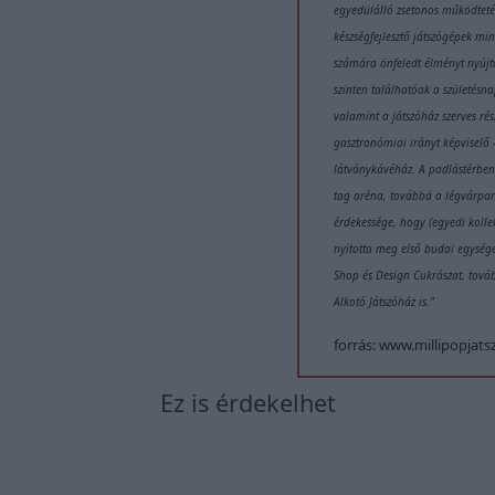
egyedülálló zsetonos működteté
készségfejlesztő játszógépek mi
számára önfeledt élményt nyújt
szinten találhatóak a születésn
valamint a játszóház szerves rész
gasztronómiai irányt képviselő –
látványkávéház. A padlástérben 
tag aréna, továbbá a légvárpar
érdekessége, hogy (egyedi kolle
nyitotta meg első budai egység
Shop és Design Cukrászat, tová
Alkotó Játszóház is."
forrás: www.millipopjats
Ez is érdekelhet