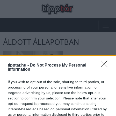
ÁLDOTT ÁLLAPOTBAN
tipptar.hu -
Do Not Process My Personal
Information
If you wish to opt-out of the sale, sharing to third parties, or
A férfi szerepe a várandósság alatt
processing of your personal or sensitive information for
2023-06-25 21:26 | Nézettség: 909
targeted advertising by us, please use the below opt-out
section to confirm your selection. Please note that after your
A szülővé válás férfi és nő számára egyaránt új helyzet,
opt-out request is processed you may continue seeing
új feladatokkal és új problémákkal. A változás külön-
interest-based ads based on personal information utilized by
külön is gondot okozhat, és a partnerek kapcsolatára is
Tovább olvasom »
us or personal information disclosed to third parties prior to