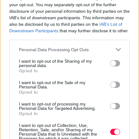
hatással van. Nem szabad elfelejteni, hogy ezek a
your opt-out. You may separately opt-out of the further
feladatok közösek és a 9 hónap alatt a pár családdá
disclosure of your personal information by third parties on the
kell, hogy kovácsolódjon, amiben mindkét félnek van
IAB’s list of downstream participants. This information may
szerepe.
also be disclosed by us to third parties on the
IAB’s List of
Downstream Participants
that may further disclose it to other
third parties.
Napozás és strandolás pocakosan
Please note that this website/app uses one or more Google
Personal Data Processing Opt Outs
services and may gather and store information including but
2014-06-24 20:06 | Nézettség: 847
not limited to your visit or usage behaviour. You may click to
I want to opt-out of the Sharing of my
Nyaralás, napozás, fürdés, úszás? Le kell mondanunk
personal data.
grant or deny consent to Google and its third-party tags to
Opted In
minderről a terhesség alatt? Természetesen nem! Ha
use your data for below specified purposes in below Google
odafigyelünk néhány apróságra, várandósságunk alatt
Tovább olvasom »
consent section.
I want to opt-out of the Sale of my
is élvezhetjük a nyári örömöket.
Personal Data.
Opted In
I want to opt-out of processing my
Personal Data for Targeted Advertising.
Opted In
I want to opt-out of Collection, Use,
Retention, Sale, and/or Sharing of my
9. hét
Personal Data that Is Unrelated with the
Purposes for which it was collected.